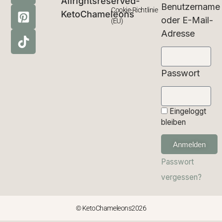
Allrightsreserved-
Benutzername
Cookie-Richtlinie
KetoChameleons
oder E-Mail-
(EU)
Adresse
Passwort
Eingeloggt
bleiben
Anmelden
Passwort
vergessen?
© KetoChameleons2026